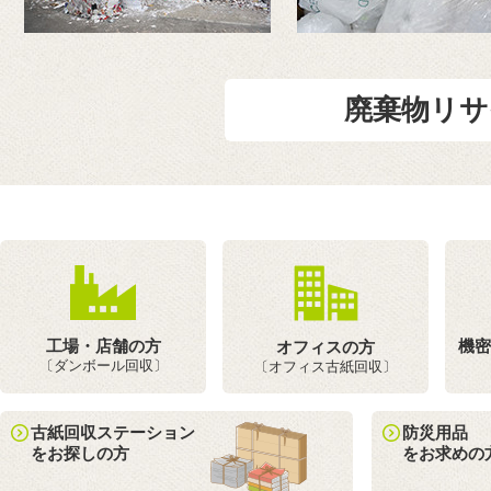
廃棄物リサ
工場・店舗の方
機密
オフィスの方
〔ダンボール回収〕
〔オフィス古紙回収〕
古紙回収ステーション
防災用品
をお探しの方
をお求めの