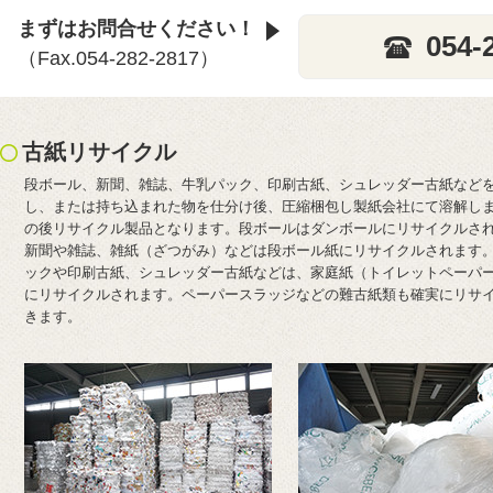
まずはお問合せください！
054-
（Fax.054-282-2817）
古紙リサイクル
段ボール、新聞、雑誌、牛乳パック、印刷古紙、シュレッダー古紙など
し、または持ち込まれた物を仕分け後、圧縮梱包し製紙会社にて溶解し
の後リサイクル製品となります。段ボールはダンボールにリサイクルさ
新聞や雑誌、雑紙（ざつがみ）などは段ボール紙にリサイクルされます
ックや印刷古紙、シュレッダー古紙などは、家庭紙（トイレットペーパ
にリサイクルされます。ペーパースラッジなどの難古紙類も確実にリサ
きます。